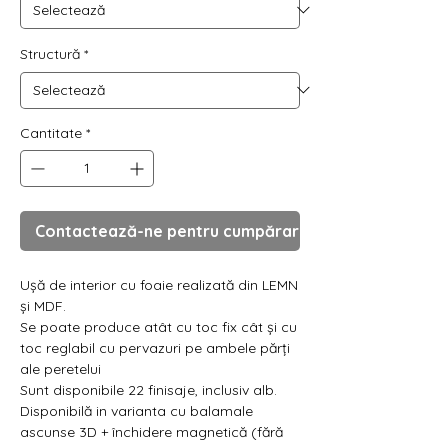
Γ
Structură
*
Cantitate
*
Contactează-ne pentru cumpărare
Ușă de interior cu foaie realizată din LEMN
și MDF.
Se poate produce atât cu toc fix cât și cu
toc reglabil cu pervazuri pe ambele părți
ale peretelui
Sunt disponibile 22 finisaje, inclusiv alb.
Disponibilă in varianta cu balamale
ascunse 3D + închidere magnetică (fără