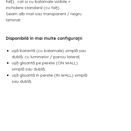
falț), cat si cu balamale vizibile +
inchidere standard (cu falț).
Geam alb mat sau transparent / negru
laminat.
Disponibilă în mai multe configurații:
ușă batantă (cu balamale) simplă sau
dublă, cu luminator / panou lateral;
ușă glisantă pe perete (ON WALL)
simplă sau dublă;
ușă glisantă în perete (IN WALL) simplă
sau dublă;