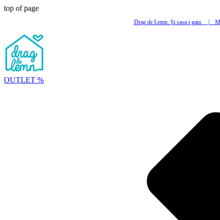
top of page
Drag de Lemn. Și casa-i gata.
|
Mi
OUTLET %