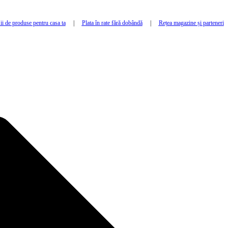
i de produse pentru casa ta
|
Plata în rate fără dobândă
|
Rețea magazine și parteneri