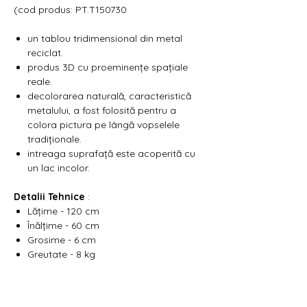
Γ
(cod produs: PT.T150730
un tablou tridimensional din metal
reciclat.
produs 3D cu proeminențe spațiale
reale.
decolorarea naturală, caracteristică
metalului, a fost folosită pentru a
colora pictura pe lângă vopselele
tradiționale.
intreaga suprafață este acoperită cu
un lac incolor.
Detalii Tehnice
:
Lățime - 120 cm
Înălțime - 60 cm
Grosime - 6 cm
Greutate - 8 kg