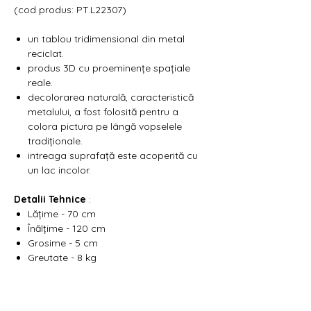
Γ
(cod produs: PT.L22307)
un tablou tridimensional din metal
reciclat.
produs 3D cu proeminențe spațiale
reale.
decolorarea naturală, caracteristică
metalului, a fost folosită pentru a
colora pictura pe lângă vopselele
tradiționale.
intreaga suprafață este acoperită cu
un lac incolor.
Detalii Tehnice
:
Lățime - 70 cm
Înălțime - 120 cm
Grosime - 5 cm
Greutate - 8 kg