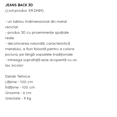
JEANS BACK 3D
(cod produs: ER.DNM)
- un tablou tridimensional din metal
reciclat.
- produs 3D cu proeminențe spațiale
reale.
- decolorarea naturală, caracteristică
metalului, a fost folosită pentru a colora
pictura, pe lângă vopselele tradiționale.
- intreaga suprafață este acoperită cu un
lac incolor.
Detalii Tehnice :
Lățime - 100 cm
Înălțime - 100 cm
Grosime - 6 cm
Greutate - 9 kg