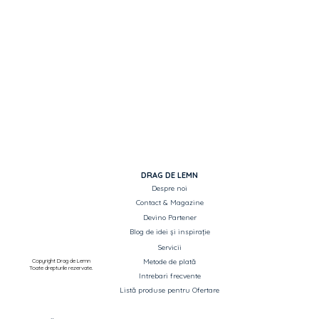
DRAG DE LEMN
Despre noi
Contact & Magazine
Devino Partener
Blog de idei și inspirație
Servicii
Copyright Drag de Lemn
Metode de plată
Toate drepturile rezervate.
Intrebari frecvente
Listă produse pentru Ofertare