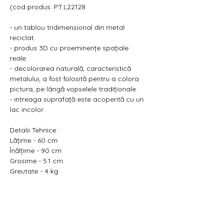
Γ
(cod produs: PT.L22128
- un tablou tridimensional din metal
reciclat.
- produs 3D cu proeminențe spațiale
reale.
- decolorarea naturală, caracteristică
metalului, a fost folosită pentru a colora
pictura, pe lângă vopselele tradiționale.
- intreaga suprafață este acoperită cu un
lac incolor.
Detalii Tehnice :
Lățime - 60 cm
Înălțime - 90 cm
Grosime - 5.1 cm
Greutate - 4 kg