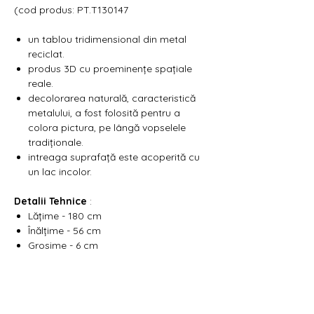
Γ
(cod produs: PT.T130147
un tablou tridimensional din metal
reciclat.
produs 3D cu proeminențe spațiale
reale.
decolorarea naturală, caracteristică
metalului, a fost folosită pentru a
colora pictura, pe lângă vopselele
tradiționale.
intreaga suprafață este acoperită cu
un lac incolor.
Detalii Tehnice
:
Lățime - 180 cm
Înălțime - 56 cm
Grosime - 6 cm