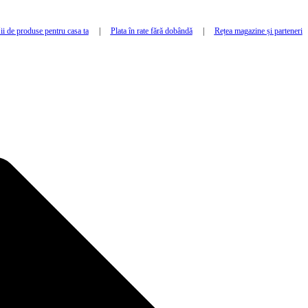
i de produse pentru casa ta
|
Plata în rate fără dobândă
|
Rețea magazine și parteneri