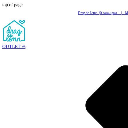
top of page
Drag de Lemn. Și casa-i gata.
|
Mi
OUTLET %