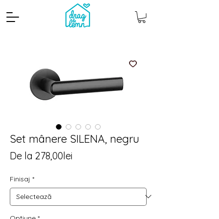
Set mânere SILENA, negru
Preț
De la
278,00lei
Cantitate mp
Pachete
redus
Finisaj
*
Opțiune
*