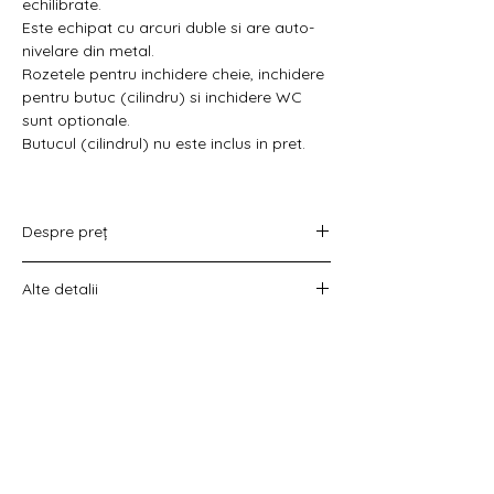
Γ
echilibrate.
Este echipat cu arcuri duble si are auto-
nivelare din metal.
Rozetele pentru inchidere cheie, inchidere
pentru butuc (cilindru) si inchidere WC
sunt optionale.
Butucul (cilindrul) nu este inclus in pret.
Despre preț
Prețul variază în funcție de opțiunea
Alte detalii
aleasă :
doar set mânere,
Costul livrării este calculat la checkout
set mânere cu rozetă WC,
înainte de plata comenzii.
set mânere cu rozetă pentru cheie
universală
set mânere cu rozetă pentru butuc).