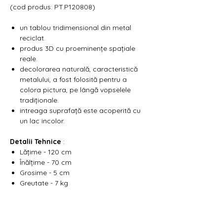
Γ
(cod produs: PT.P120808)
un tablou tridimensional din metal
reciclat.
produs 3D cu proeminențe spațiale
reale.
decolorarea naturală, caracteristică
metalului, a fost folosită pentru a
colora pictura, pe lângă vopselele
tradiționale.
intreaga suprafață este acoperită cu
un lac incolor.
Detalii Tehnice
:
Lățime - 120 cm
Înălțime - 70 cm
Grosime - 5 cm
Greutate - 7 kg