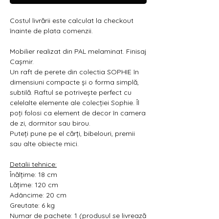
Γ
Costul livrării este calculat la checkout
înainte de plata comenzii.
Mobilier realizat din PAL melaminat. Finisaj
Cașmir.
Un raft de perete din colectia SOPHIE în
dimensiuni compacte și o forma simplă,
subtilă. Raftul se potrivește perfect cu
celelalte elemente ale colecției Sophie. Îl
poți folosi ca element de decor în camera
de zi, dormitor sau birou.
Puteți pune pe el cărți, bibelouri, premii
sau alte obiecte mici.
Detalii tehnice:
Înălțime: 18 cm
Lățime: 120 cm
Adâncime: 20 cm
Greutate: 6 kg
Numar de pachete: 1 (produsul se livrează