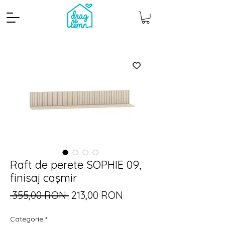
Raft de perete SOPHIE 09,
Cantitate mp
Pachete
finisaj cașmir
Preț
Preț
 355,00 RON 
213,00 RON
normal
redus
Categorie
*