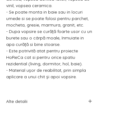
vinil, vopsea ceramica.
- Se poate monta in baie sau in locuri
umede si se poate folosi pentru parchet,
mocheta, gresie, marmura, granit, etc.
- Dupa vopsire se curăță foarte usor cu un
burete sau o cârpă moale, înmuiate in
apa curăță si bine stoarse.
- Este potrivită atat pentru proiecte
HoReCa cat si pentru orice spatiu
rezidential (living, dormitor, hol, baie).
- Material ușor de reabilitat, prin simpla
aplicare a unui chit și apoi vopsire.
Alte detalii
Prețul afișat este pe bucată.
Acest produs se comercializează la
bucată.