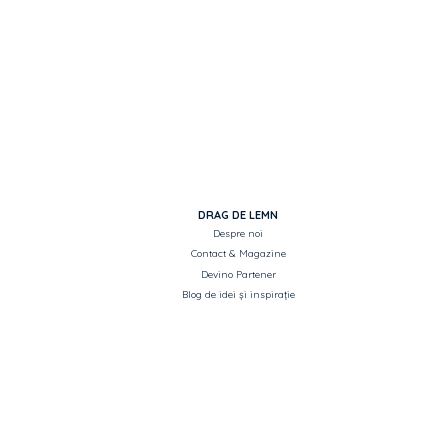
Costul livrării este calculat la checkout
înainte de plata comenzii.
DRAG DE LEMN
Despre noi
Contact & Magazine
Devino Partener
Blog de idei și inspirație
Servicii
Copyright Drag de Lemn
Metode de plată
Toate drepturile rezervate.
Intrebari frecvente
Listă produse pentru Ofertare
ASISTENȚĂ ȘI INFORMAȚII
CATEGORII PRINCIPALE
Termeni si condiții
Uși de interior si exterior