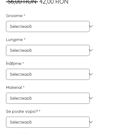
Preț
Preț
 56,00 RON 
42,00 RON
normal
redus
Grosime
*
Lungime
*
Înălțime
*
Material
*
Se poate vopsi?
*