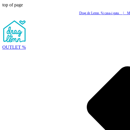
top of page
Drag de Lemn. Și casa-i gata.
|
Mi
OUTLET %