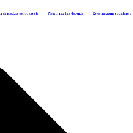
i de produse pentru casa ta
|
Plata în rate fără dobândă
|
Rețea magazine și parteneri