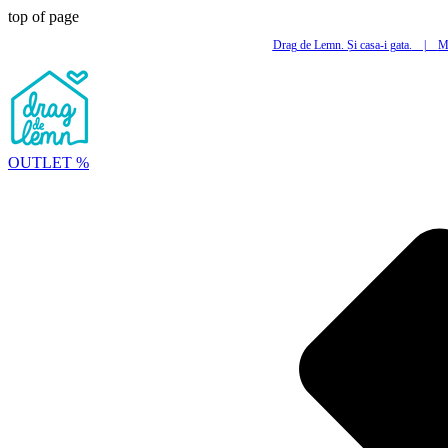
top of page
Drag de Lemn. Și casa-i gata.
|
Mi
OUTLET %