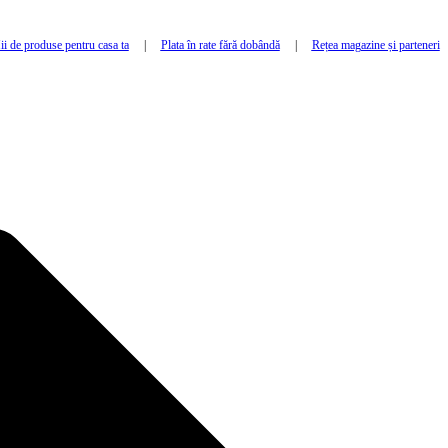
i de produse pentru casa ta
|
Plata în rate fără dobândă
|
Rețea magazine și parteneri