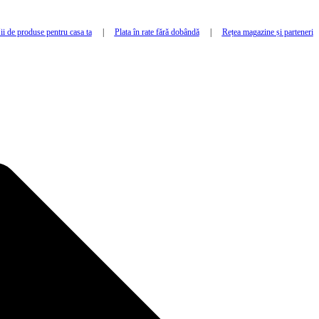
i de produse pentru casa ta
|
Plata în rate fără dobândă
|
Rețea magazine și parteneri