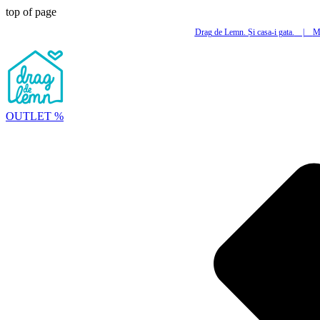
top of page
Drag de Lemn. Și casa-i gata.
|
Mi
OUTLET %