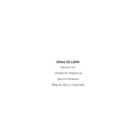
bucată.
Costul livrării este calculat la checkout
înainte de plata comenzii.
DRAG DE LEMN
Despre noi
Contact & Magazine
Devino Partener
Blog de idei și inspirație
Servicii
Copyright Drag de Lemn
Metode de plată
Toate drepturile rezervate.
Intrebari frecvente
Listă produse pentru Ofertare
ASISTENȚĂ ȘI INFORMAȚII
CATEGORII PRINCIPALE
Termeni si condiții
Uși de interior si exterior