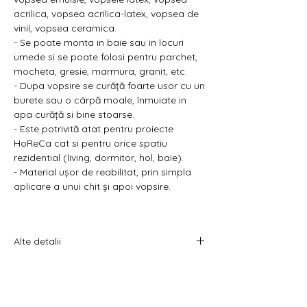
acrilica, vopsea acrilica-latex, vopsea de
vinil, vopsea ceramica.
- Se poate monta in baie sau in locuri
umede si se poate folosi pentru parchet,
mocheta, gresie, marmura, granit, etc.
- Dupa vopsire se curăță foarte usor cu un
burete sau o cârpă moale, înmuiate in
apa curăță si bine stoarse.
- Este potrivită atat pentru proiecte
HoReCa cat si pentru orice spatiu
rezidential (living, dormitor, hol, baie).
- Material ușor de reabilitat, prin simpla
aplicare a unui chit și apoi vopsire.
Alte detalii
Prețul afișat este pe bucată.
Acest produs se comercializează la