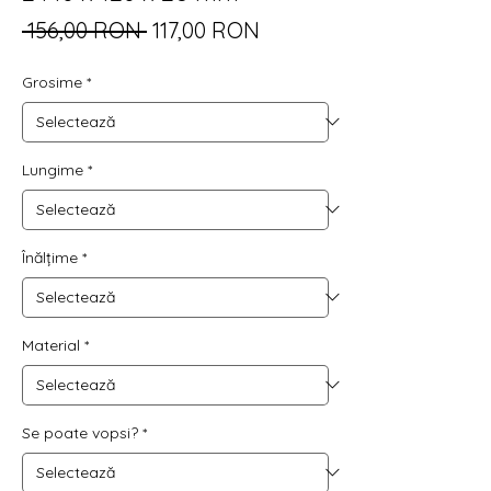
Preț
Preț
 156,00 RON 
117,00 RON
normal
redus
Grosime
*
Lungime
*
Înălțime
*
Material
*
Se poate vopsi?
*