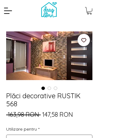
Plăci decorative RUSTIK
Cantitate mp
Pachete
568
Preț
Preț
 163,98 RON 
147,58 RON
normal
redus
Utilizare pentru
*