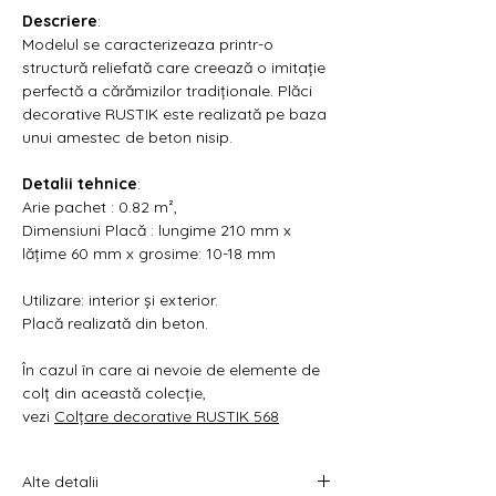
Γ
Descriere
:
Modelul se caracterizeaza printr-o
structură reliefată care creează o imitație
perfectă a cărămizilor tradiționale. Plăci
decorative RUSTIK este realizată pe baza
unui amestec de beton nisip.
Detalii tehnice
:
Arie pachet : 0.82 m²,
Dimensiuni Placă : lungime 210 mm x
lățime 60 mm x grosime: 10-18 mm
Utilizare: interior și exterior.
Placă realizată din beton.
În cazul în care ai nevoie de elemente de
colț din această colecție,
vezi
Colțare decorative RUSTIK 568
Alte detalii