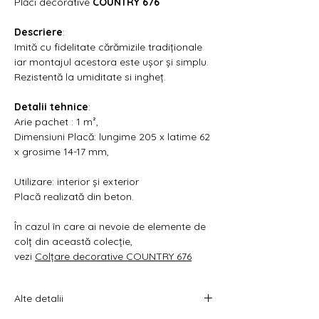
Γ
Plăci decorative
COUNTRY 676
Descriere
:
Imită cu fidelitate cărămizile tradiționale
iar montajul acestora este ușor și simplu.
Rezistentă la umiditate si ingheț.
Detalii tehnice
:
Arie pachet : 1 m²,
Dimensiuni Placă: lungime 205 x latime 62
x grosime 14-17 mm,
Utilizare: interior și exterior
Placă realizată din beton.
În cazul în care ai nevoie de elemente de
colț din această colecție,
vezi
Colțare decorative COUNTRY 676
Alte detalii