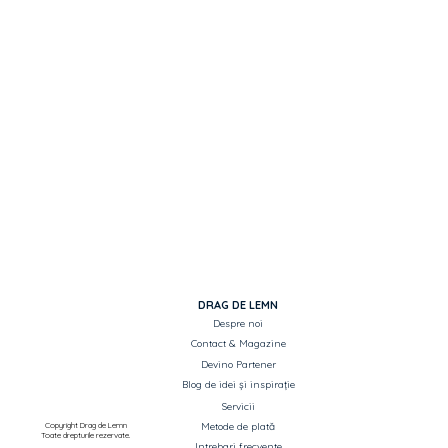
Pretul afișat este per cutie.
DRAG DE LEMN
Despre noi
Contact & Magazine
Devino Partener
Blog de idei și inspirație
Servicii
Copyright Drag de Lemn
Metode de plată
Toate drepturile rezervate.
Intrebari frecvente