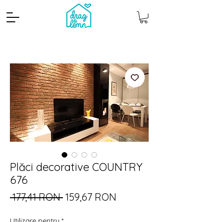
Cantitate mp
Pachete
Plăci decorative COUNTRY
676
Preț
Preț
 177,41 RON 
159,67 RON
normal
redus
Utilizare pentru
*