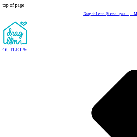
top of page
Drag de Lemn. Și casa-i gata.
|
Mi
OUTLET %