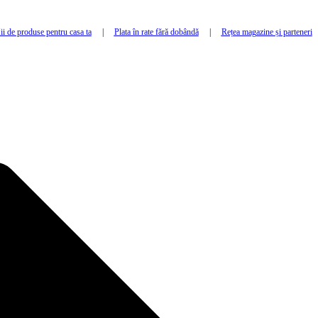
i de produse pentru casa ta
|
Plata în rate fără dobândă
|
Rețea magazine și parteneri