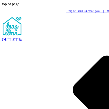
top of page
Drag de Lemn. Și casa-i gata.
|
Mi
OUTLET %