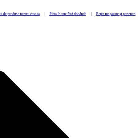
i de produse pentru casa ta
|
Plata în rate fără dobândă
|
Rețea magazine și parteneri