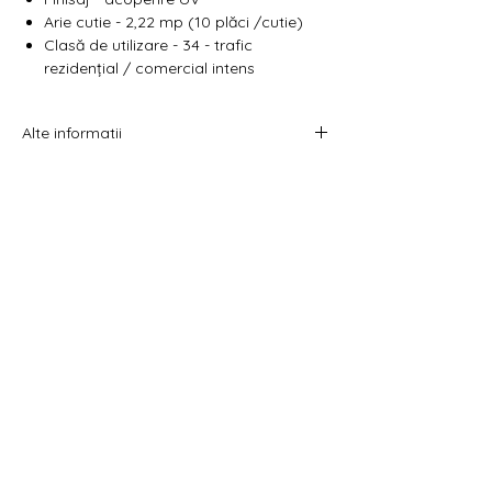
Arie cutie - 2,22 mp (10 plăci /cutie)
Clasă de utilizare - 34 - trafic
rezidențial / comercial intens
Alte informatii
Prețul afișat este atât pe metru pătrat cât
și pe pachet.