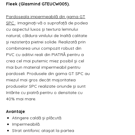
Fleek (Glasmind GTEUCW005).
Pardoseala impermeabilă din gama GT
SPC
: Imaginați-vă o suprafață de podea
cu aspectul luxos și textura lemnului
natural, căldura vinilului de înaltă calitate
și rezistența pietrei solide. Realizată prin
combinarea unui compozit robust din
PVC cu aditivi reali din PIATRĂ pentru a
crea cel mai puternic miez posibil și cel
mai bun material impermeabil pentru
pardoseli. Produsele din gama GT SPC au
miezul mai gros decât majoritatea
produselor SPC realizate oriunde și sunt
întărite cu piatră pentru o densitate cu
40% mai mare.
Avantaje
:
Atingere caldă și plăcută.
Impermeabilă.
Strat antifonic atașat la partea