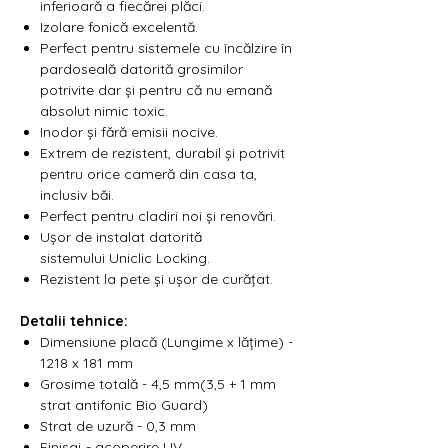
inferioară a fiecărei plăci.
Izolare fonică excelentă.
Perfect pentru sistemele cu încălzire în
pardoseală datorită grosimilor
potrivite dar și pentru că nu emană
absolut nimic toxic.
Inodor și fără emisii nocive.
Extrem de rezistent, durabil și potrivit
pentru orice cameră din casa ta,
inclusiv băi.
Perfect pentru cladiri noi și renovări.
Ușor de instalat datorită
sistemului Uniclic Locking.
Rezistent la pete și ușor de curățat.
Detalii tehnice:
Dimensiune placă (Lungime x lățime) -
1218 x 181 mm
Grosime totală - 4,5 mm(3,5 + 1 mm
strat antifonic Bio Guard)
Strat de uzură - 0,3 mm
Finisaj - acoperire UV