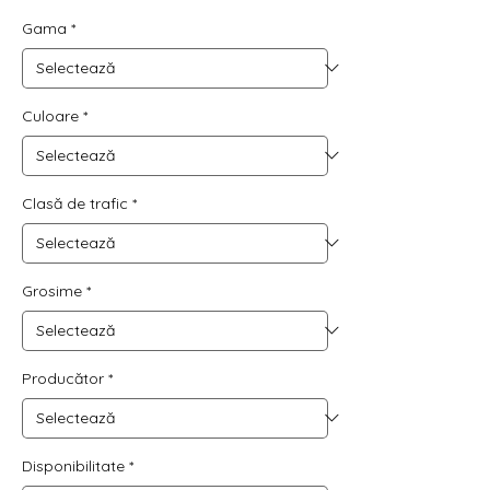
120,28 RON
Gama
*
per
1
Square
meter
Culoare
*
Clasă de trafic
*
Grosime
*
Producător
*
Disponibilitate
*