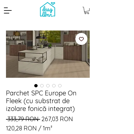
Parchet SPC Europe On
Cantitate mp
Pachete
Fleek (cu substrat de
izolare fonică integrat)
Preț
Preț
 333,79 RON 
267,03 RON
normal
redus
120,28 RON
/
1m²