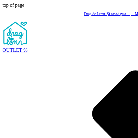
top of page
Drag de Lemn. Și casa-i gata.
|
Mi
OUTLET %