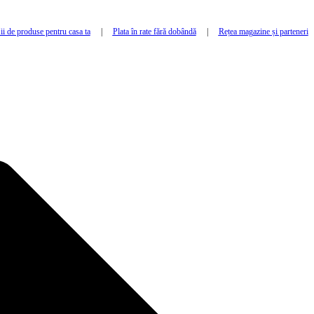
i de produse pentru casa ta
|
Plata în rate fără dobândă
|
Rețea magazine și parteneri