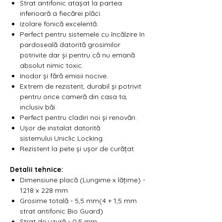
Strat antifonic atașat la partea
inferioară a fiecărei plăci.
Izolare fonică excelentă.
Perfect pentru sistemele cu încălzire în
pardoseală datorită grosimilor
potrivite dar și pentru că nu emană
absolut nimic toxic.
Inodor și fără emisii nocive.
Extrem de rezistent, durabil și potrivit
pentru orice cameră din casa ta,
inclusiv băi.
Perfect pentru cladiri noi și renovări.
Ușor de instalat datorită
sistemului Uniclic Locking.
Rezistent la pete și ușor de curățat.
Detalii tehnice:
Dimensiune placă (Lungime x lățime) -
1218 x 228 mm
Grosime totală - 5,5 mm(4 + 1,5 mm
strat antifonic Bio Guard)
Strat de uzură - 0,5 mm