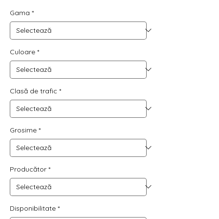
131,63 RON
Gama
*
per
1
Square
meter
Culoare
*
Clasă de trafic
*
Grosime
*
Producător
*
Disponibilitate
*