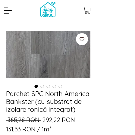
Parchet SPC North America
Cantitate mp
Pachete
Bankster (cu substrat de
izolare fonică integrat)
Preț
Preț
 365,28 RON 
292,22 RON
normal
redus
131,63 RON
/
1m²