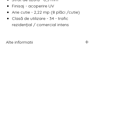
Finisaj - acoperire UV
Arie cutie - 2,22 mp (8 plăci /cutie)
Clasă de utilizare - 34 - trafic
rezidențial / comercial intens
Alte informatii
Prețul afișat este atât pe metru pătrat cât
și pe pachet.