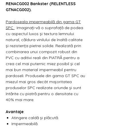
RENACG002 Bankster (RELENTLESS
GTNACG002).
Pardoseala impermeabilă din gama GT
SPC
: Imaginați-vă o suprafață de podea
cu aspectul luxos și textura lemnului
natural, căldura vinilului de înaltă calitate
și rezistența pietrei solide. Realizată prin
combinarea unui compozit robust din
PVC cu aditivi reali din PIATRĂ pentru a
crea cel mai puternic miez posibil și cel
mai bun material impermeabil pentru
pardoseli. Produsele din gama GT SPC au
miezul mai gros decât majoritatea
produselor SPC realizate oriunde și sunt
întărite cu piatră pentru o densitate cu
40% mai mare.
Avantaje
:
Atingere caldă și plăcută.
Impermeabilă.