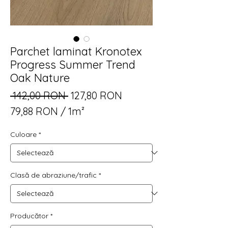
Parchet laminat Kronotex
Progress Summer Trend
Oak Nature
Preț
Preț
 142,00 RON 
127,80 RON
normal
redus
79,88 RON
/
1m²
79,88 RON
Culoare
*
per
1
Square
meter
Clasă de abraziune/trafic
*
Producător
*