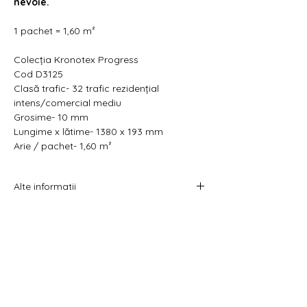
nevoie.
1 pachet = 1,60 m²
Colecția Kronotex Progress
Cod D3125
Clasă trafic- 32 trafic rezidențial
intens/comercial mediu
Grosime- 10 mm
Lungime x lătime- 1380 x 193 mm
Arie / pachet- 1,60 m²
Alte informatii
Prețul afișat este atât pe metru pătrat cât
și pe pachet.
Acest produs se vinde la pachet.
Costul livrării este calculat la checkout
înainte de plata comenzii.