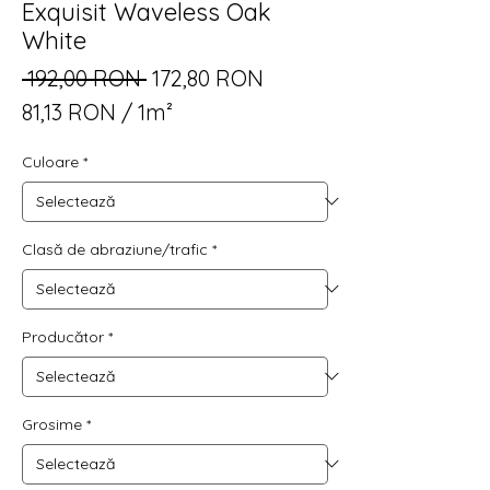
Exquisit Waveless Oak
White
Preț
Preț
 192,00 RON 
172,80 RON
normal
redus
81,13 RON
/
1m²
81,13 RON
Culoare
*
per
1
Square
meter
Clasă de abraziune/trafic
*
Producător
*
Grosime
*