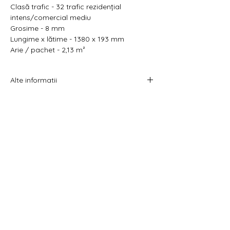
Clasă trafic - 32 trafic rezidențial
intens/comercial mediu
Grosime - 8 mm
Lungime x lătime - 1380 x 193 mm
Arie / pachet - 2,13 m²
Alte informatii
Prețul afișat este atât pe metru pătrat cât
și pe pachet.
Acest produs se vinde la pachet.
Costul livrării este calculat la checkout
înainte de plata comenzii.