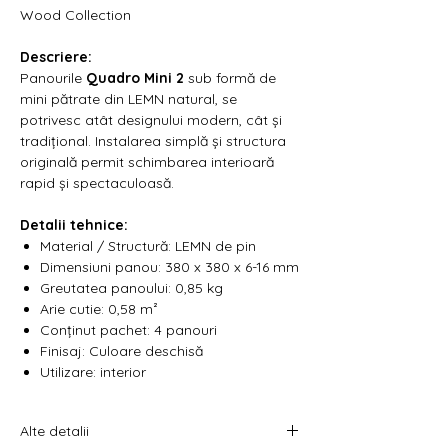
Γ
Wood Collection
Descriere:
Panourile
Quadro Mini
2
sub formă de
mini pătrate din LEMN natural, se
potrivesc atât designului modern, cât și
tradițional. Instalarea simplă și structura
originală permit schimbarea interioară
rapid și spectaculoasă.
Detalii tehnice:
Material / Structură: LEMN de pin
Dimensiuni panou: 380 x 380 x 6-16 mm
Greutatea panoului: 0,85 kg
Arie cutie: 0,58 m²
Conținut pachet: 4 panouri
Finisaj: Culoare deschisă
Utilizare: interior
Alte detalii