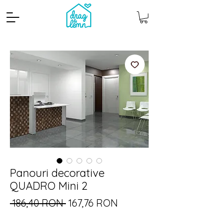
Cantitate mp
Pachete
Panouri decorative
QUADRO Mini 2
Preț
Preț
 186,40 RON 
167,76 RON
normal
redus