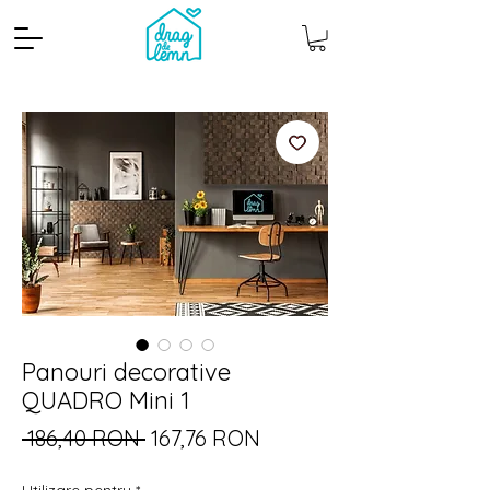
Cantitate mp
Pachete
Panouri decorative
QUADRO Mini 1
Preț
Preț
 186,40 RON 
167,76 RON
normal
redus
Utilizare pentru
*