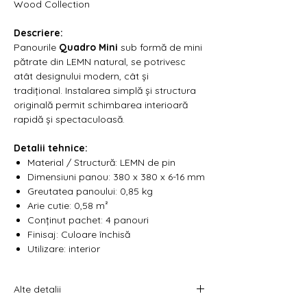
Γ
Wood Collection
Descriere:
Panourile
Quadro Mini
sub formă de mini
pătrate din LEMN natural, se potrivesc
atât designului modern, cât și
tradițional. Instalarea simplă și structura
originală permit schimbarea interioară
rapidă și spectaculoasă.
Detalii tehnice:
Material / Structură: LEMN de pin
Dimensiuni panou: 380 x 380 x 6-16 mm
Greutatea panoului: 0,85 kg
Arie cutie: 0,58 m²
Conținut pachet: 4 panouri
Finisaj: Culoare închisă
Utilizare: interior
Alte detalii