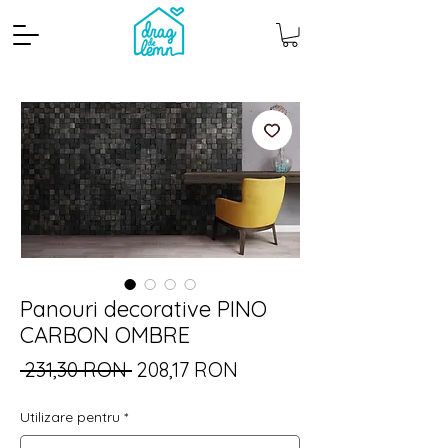
Panouri decorative PINO
Cantitate mp
Pachete
CARBON OMBRE
Preț
Preț
 231,30 RON 
208,17 RON
normal
redus
Utilizare pentru
*