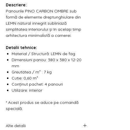
Γ
Descriere:
Panourile
PINO CARBON OMBRE
sub
formă de elemente dreptunghiulare din
LEMN natural innegrit subliniază
simplitatea interiorului și în același timp
arhitectura minimalistă a camerei.
Detalii tehnice:
Material / Structură: LEMN de fag
Dimensiuni panou: 380 x 380 x 12-20
mm
Greutatea / m² : 7 kg
Cutie: 0,60 m²
Conținut pachet: 4 panouri
Utilizare: interior
* Acest produs se aduce pe comandă
specială.
Alte detalii