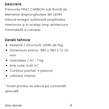
Γ
Descriere:
Panourile
PINO CARBON
sub formă de
elemente dreptunghiulare din LEMN
natural innegrit subliniază simplitatea
interiorului și în același timp arhitectura
minimalistă a camerei.
Detalii tehnice:
Material / Structură: LEMN de fag
Dimensiuni panou: 380 x 380 x 12-20
mm
Greutatea / m² : 7 kg
Arie cutie: 0,60 m²
Conținut pachet: 4 panouri
Utilizare: interior
* Acest produs se aduce pe comandă
specială.
Alte detalii