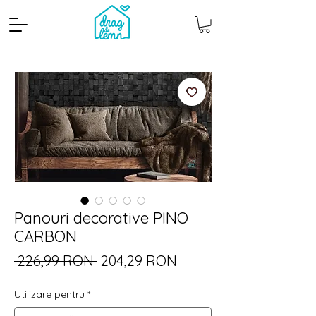
Panouri decorative PINO
Cantitate mp
Pachete
CARBON
Preț
Preț
 226,99 RON 
204,29 RON
normal
redus
Utilizare pentru
*