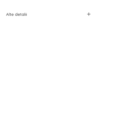
Alte detalii
Prețul afișat este pentru un pachet.