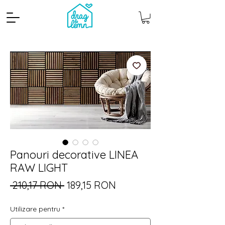
Panouri decorative LINEA
Cantitate mp
Pachete
RAW LIGHT
Preț
Preț
 210,17 RON 
189,15 RON
normal
redus
Utilizare pentru
*