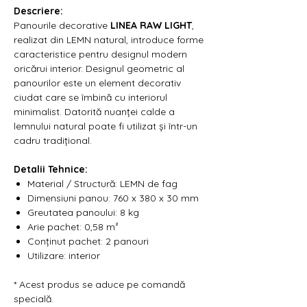
Γ
Descriere:
Panourile decorative
LINEA RAW LIGHT
,
realizat din LEMN natural, introduce forme
caracteristice pentru designul modern
oricărui interior. Designul geometric al
panourilor este un element decorativ
ciudat care se îmbină cu interiorul
minimalist. Datorită nuanței calde a
lemnului natural poate fi utilizat și într-un
cadru tradițional.
Detalii Tehnice:
Material / Structură: LEMN de fag
Dimensiuni panou: 760 x 380 x 30 mm
Greutatea panoului: 8 kg
Arie pachet: 0,58 m²
Conținut pachet: 2 panouri
Utilizare: interior
* Acest produs se aduce pe comandă
specială.