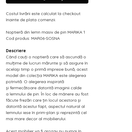
Γ
Costul livrării este calculat la checkout
înainte de plata comenzii.
Noptieră din lemn masiv de pin MARIKA 1
Cod produs: MAR06-SOSNA
Descriere
:
Când cauți o noptieră care să ascundă o
mulțime de lucruri mărunte și să asigure în
același timp o primă impresie bună, acest
model din colecția MARIKA este alegerea
potrivită. O alegerea inspirată
și fermecătoare datorită imaginii calde
a lemnului de pin. În loc de mânere au fost
făcute frezări care țin locul acestora și
datorită acestui fapt, aspectul natural al
lemnului iese în prim-plan și reprezintă cel
mai mare decor al mobilierului.
Acest mobilier va fi grozav nu numai în