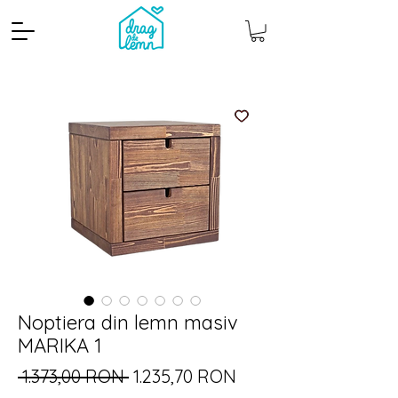
Cantitate mp
Pachete
Noptiera din lemn masiv
MARIKA 1
Preț
Preț
 1.373,00 RON 
1.235,70 RON