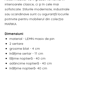
interioarele clasice, ci și în cele mai
sofisticate. Stilurile moderniste, industriale
sau scandinave sunt cu siguranță locurile
potrivite pentru mobilierul din colecția
MARIKA.
Dimensiuni
:
material - LEMN masiv de pin
2 sertare
grosime blat - 4 cm
înălțime sertar - 11 cm
lățime noptieră - 40 cm
adâncime noptieră - 40 cm
înălțime noptieră- 40 cm