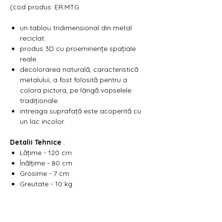
Γ
(cod produs: ER.MTG
un tablou tridimensional din metal
reciclat.
produs 3D cu proeminențe spațiale
reale.
decolorarea naturală, caracteristică
metalului, a fost folosită pentru a
colora pictura, pe lângă vopselele
tradiționale.
intreaga suprafață este acoperită cu
un lac incolor.
Detalii Tehnice
:
Lățime - 120 cm
Înălțime - 80 cm
Grosime - 7 cm
Greutate - 10 kg