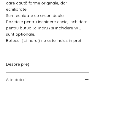
Γ
care caută forme originale, dar
echilibrate.
Sunt echipate cu arcuri duble.
Rozetele pentru inchidere cheie, inchidere
pentru butuc (cilindru) si inchidere WC
sunt optionale.
Butucul (cilindrul) nu este inclus in pret.
Despre preț
Prețul variază în funcție de opțiunea
Alte detalii
aleasă :
doar set mânere,
Costul livrării este calculat la checkout
set mânere cu rozetă WC,
înainte de plata comenzii.
set mânere cu rozetă pentru cheie
universală
set mânere cu rozetă pentru butuc).