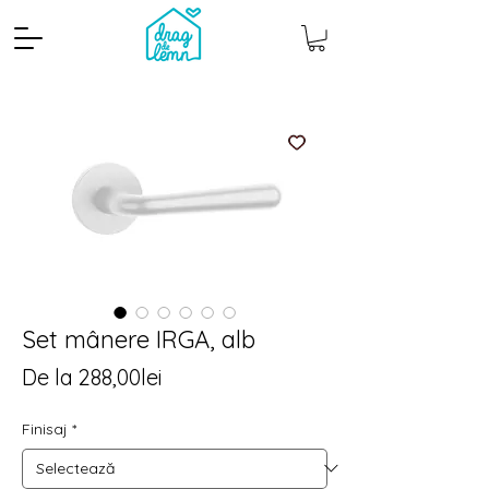
Set mânere IRGA, alb
Cantitate mp
Pachete
Preț
De la
288,00lei
redus
Finisaj
*