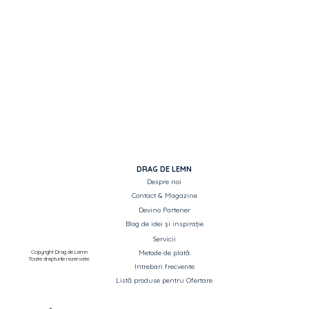
DRAG DE LEMN
Despre noi
Contact & Magazine
Devino Partener
Blog de idei și inspirație
Servicii
Copyright Drag de Lemn
Metode de plată
Toate drepturile rezervate.
Intrebari frecvente
Listă produse pentru Ofertare