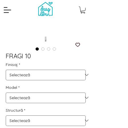
FRAGI 10
Finisaj
*
Cantitate mp
Pachete
Model
*
Structură
*