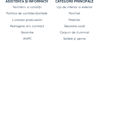
ASISTENȚĂ ȘI INFORMAȚII
CATEGORII PRINCIPALE
Termeni si condiții
Uși de interior si exterior
Politica de confidențialitate
Parchet
Livrarea produselor
Mobilier
Retragere din contract
Decorare casă
Garantie
Corpuri de iluminat
ANPC
Saltele și perne
Canapele
OUTLET - reduceri până la 70%
ABONEAZĂ-TE LA NEWSLETTER