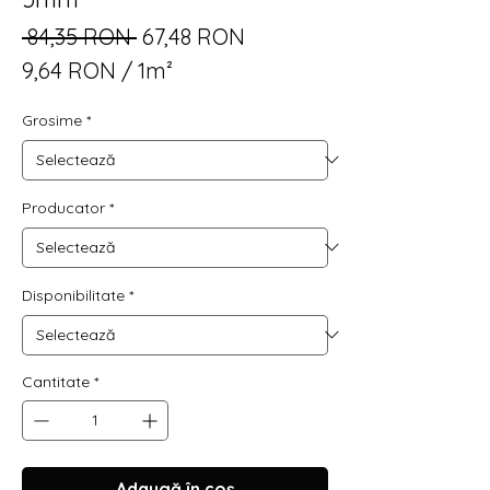
Preț
Preț
 84,35 RON 
67,48 RON
normal
redus
9,64 RON
/
1m²
9,64 RON
Grosime
*
per
1
Square
meter
Producator
*
Disponibilitate
*
Cantitate
*
Adaugă în coș