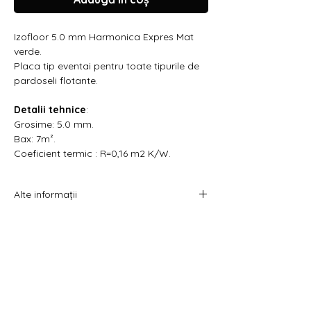
Γ
Izofloor 5.0 mm Harmonica Expres Mat
verde.
Placa tip eventai pentru toate tipurile de
pardoseli flotante.
Detalii tehnice
:
Grosime: 5.0 mm.
Bax: 7m².
Coeficient termic : R=0,16 m2 K/W.
Alte informații
Prețul afișat este atât pe metru pătrat cât
și pe pachet.
Acest produs se vinde la pachet.
Promoția este valabilă în limita stocului
disponibil la furnizor.