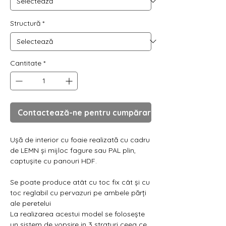
Γ
Structură
*
Cantitate
*
Contactează-ne pentru cumpărare
Ușă de interior cu foaie realizată cu cadru
de LEMN și mijloc fagure sau PAL plin,
captușite cu panouri HDF.
Se poate produce atât cu toc fix cât și cu
toc reglabil cu pervazuri pe ambele părți
ale peretelui
La realizarea acestui model se folosește
un sistem de vopsire in 3 straturi ceea ce