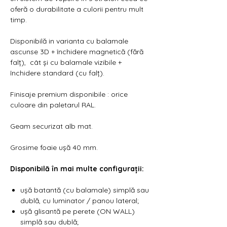
oferă o durabilitate a culorii pentru mult
timp.
Disponibilă in varianta cu balamale
ascunse 3D + închidere magnetică (fără
falț), cât și cu balamale vizibile +
închidere standard (cu falț).
Finisaje premium disponibile : orice
culoare din paletarul RAL.
Geam securizat alb mat.
Grosime foaie ușă 40 mm.
Disponibilă în mai multe configurații:
ușă batantă (cu balamale) simplă sau
dublă, cu luminator / panou lateral;
ușă glisantă pe perete (ON WALL)
simplă sau dublă;