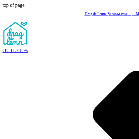
top of page
Drag de Lemn. Și casa-i gata.
|
Mi
OUTLET %