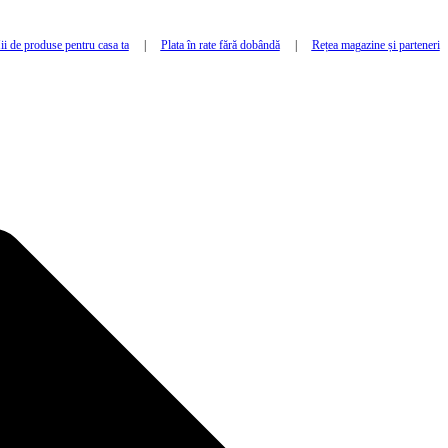
i de produse pentru casa ta
|
Plata în rate fără dobândă
|
Rețea magazine și parteneri