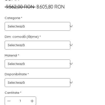
Preț
Preț
 9.562,00 RON 
8.605,80 RON
normal
redus
Categorie
*
Dim. comodă (lățime)
*
Material
*
Disponibilitate
*
Cantitate
*