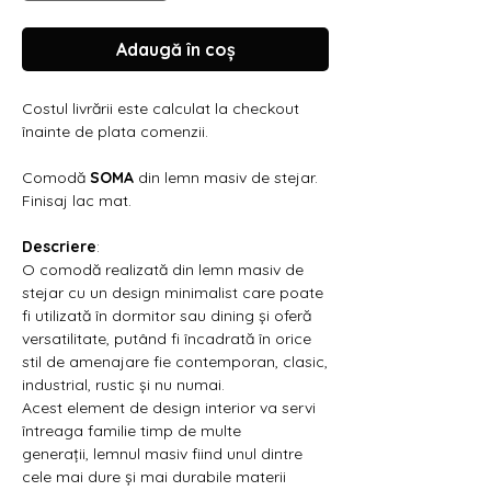
Γ
Adaugă în coș
Costul livrării este calculat la checkout
înainte de plata comenzii.
Comodă
SOMA
din lemn masiv de stejar.
Finisaj lac mat.
Descriere
:
O comodă realizată din lemn masiv de
stejar cu un design minimalist care poate
fi utilizată în dormitor sau dining și oferă
versatilitate, putând fi încadrată în orice
stil de amenajare fie contemporan, clasic,
industrial, rustic și nu numai.
Acest element de design interior va servi
întreaga familie timp de multe
generații, lemnul masiv fiind unul dintre
cele mai dure și mai durabile materii