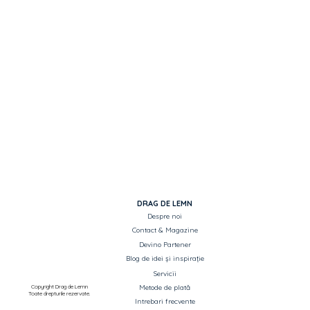
DRAG DE LEMN
Despre noi
Contact & Magazine
Devino Partener
Blog de idei și inspirație
Servicii
Copyright Drag de Lemn
Metode de plată
Toate drepturile rezervate.
Intrebari frecvente