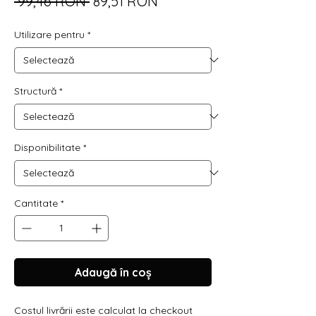
Preț
Preț
 99,46 RON 
89,51 RON
normal
redus
Utilizare pentru
*
Structură
*
Disponibilitate
*
Cantitate
*
Adaugă în coș
Costul livrării este calculat la checkout