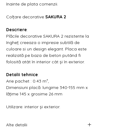
Γ
înainte de plata comenzii.
Colțare decorative
SAKURA 2
Descriere
:
Plăcile decorative SAKURA 2 rezistente la
îngheț creeaza o impresie subtilă de
culoare si un design elegant. Placa este
realizată pe baza de beton putând fi
folosită atât în interior cât și în exterior.
Detalii tehnice
:
Arie pachet : 0.43 m²,
Dimensiuni placă: lungime 340-155 mm x
lățime 145 x grosime 26 mm
Utilizare: interior și exterior.
Alte detalii
Pretul afișat este per cutie.