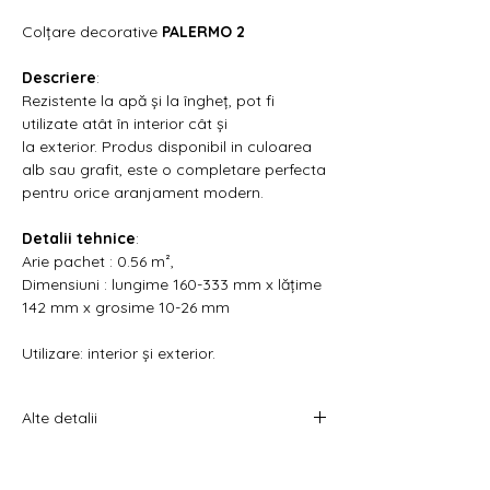
Γ
Colțare decorative
PALERMO 2
Descriere
:
Rezistente la apă și la îngheț, pot fi
utilizate atât în interior cât și
la exterior. Produs disponibil in culoarea
alb sau grafit, este o completare perfecta
pentru orice aranjament modern.
Detalii tehnice
:
Arie pachet : 0.56 m²,
Dimensiuni : lungime 160-333 mm x lățime
142 mm x grosime 10-26 mm
Utilizare: interior și exterior.
Alte detalii
Pretul afișat este per cutie.