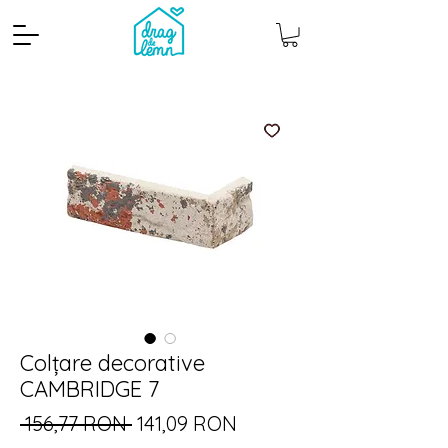
Cantitate mp
Pachete
Colțare decorative
CAMBRIDGE 7
Preț
Preț
 156,77 RON 
141,09 RON