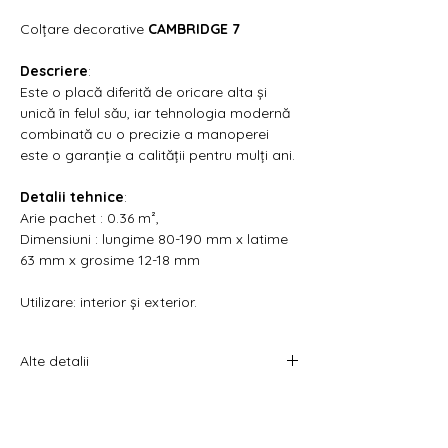
Γ
Colțare decorative
CAMBRIDGE 7
Descriere
:
Este o placă diferită de oricare alta și
unică în felul său, iar tehnologia modernă
combinată cu o precizie a manoperei
este o garanție a calității pentru mulți ani.
Detalii tehnice
:
Arie pachet : 0.36 m²,
Dimensiuni : lungime 80-190 mm x latime
63 mm x grosime 12-18 mm
Utilizare: interior și exterior.
Alte detalii
Pretul afișat este per cutie.