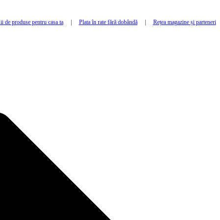
i de produse pentru casa ta
|
Plata în rate fără dobândă
|
Rețea magazine și parteneri