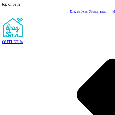
top of page
Drag de Lemn. Și casa-i gata.
|
Mi
OUTLET %