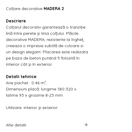
Γ
Colțare decorative
MADERA 2
Descriere
:
Colțarul decorativ garantează o tranziție
lină între perete și linia colțului. Plăcile
decorative MADERA, rezistente la îngheț,
creeaza o impresie subtilă de culoare si
un design elegant. Placarea este realizata
pe baza de beton putând fi folosită în
interior cât și în exterior.
Detalii tehnice
:
Arie pachet : 0.46 m²,
Dimensiuni placă: lungime 180-320 x
latime 93 x grosime 8-23 mm
Utilizare: interior și exterior.
Alte detalii