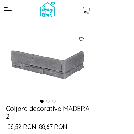
Cantitate mp
Pachete
Colțare decorative MADERA
2
Preț
Preț
 98,52 RON 
88,67 RON