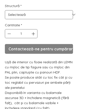
Γ
Structură
*
Cantitate
*
Contactează-ne pentru cumpărare
Ușă de interior cu foaie realizată din LEMN
cu mijloc de tip fagure sau cu mijloc din
PAL plin, captușite cu panouri HDF.
Se poate produce atât cu toc fix cât și cu
toc reglabil cu pervazuri pe ambele părți
ale peretelui
Disponibilă în varianta cu balamale
ascunse 3D + închidere magnetică (fără
falț), cât și cu balamale vizibile +
închidere standard (cu falț)