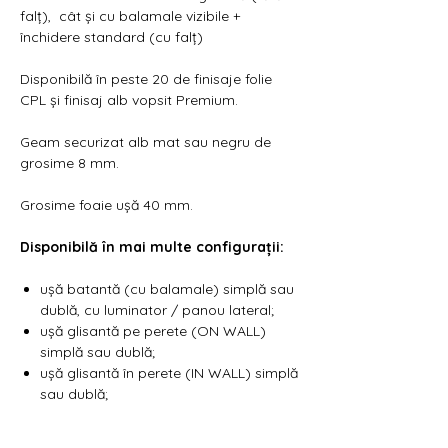
falț), cât și cu balamale vizibile +
închidere standard (cu falț)
Disponibilă în peste 20 de finisaje folie
CPL și finisaj alb vopsit Premium.
Geam securizat alb mat sau negru de
grosime 8 mm.
Grosime foaie ușă 40 mm.
Disponibilă în mai multe configurații:
ușă batantă (cu balamale) simplă sau
dublă, cu luminator / panou lateral;
ușă glisantă pe perete (ON WALL)
simplă sau dublă;
ușă glisantă în perete (IN WALL) simplă
sau dublă;