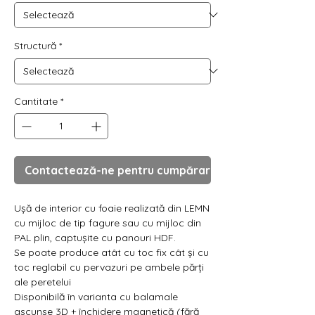
Γ
Structură
*
Cantitate
*
Contactează-ne pentru cumpărare
Ușă de interior cu foaie realizată din LEMN
cu mijloc de tip fagure sau cu mijloc din
PAL plin, captușite cu panouri HDF.
Se poate produce atât cu toc fix cât și cu
toc reglabil cu pervazuri pe ambele părți
ale peretelui
Disponibilă în varianta cu balamale
ascunse 3D + închidere magnetică (fără