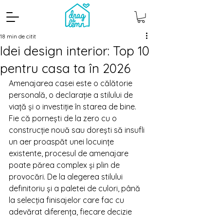
18 min de citit
Idei design interior: Top 10
pentru casa ta în 2026
Amenajarea casei este o călătorie 
personală, o declarație a stilului de 
viață și o investiție în starea de bine. 
Fie că pornești de la zero cu o 
construcție nouă sau dorești să insufli 
un aer proaspăt unei locuințe 
existente, procesul de amenajare 
poate părea complex și plin de 
provocări. De la alegerea stilului 
definitoriu și a paletei de culori, până 
la selecția finisajelor care fac cu 
adevărat diferența, fiecare decizie 