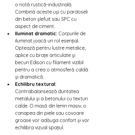
o notă rustică-industrială. 
Combină aceste uși cu pardoseli 
din beton șlefuit sau SPC cu 
aspect de ciment.
Iluminat dramatic:
 Corpurile de 
iluminat joacă un rol esențial. 
Optează pentru lustre metalice, 
aplice cu brațe articulate și 
becuri Edison cu filament vizibil 
pentru a crea o atmosferă caldă 
și dramatică.
Echilibru textural:
Contrabalansează duritatea 
metalului și a betonului cu texturi 
calde. O masă din lemn masiv, o 
canapea din piele sau covoare 
groase vor adăuga confort și vor 
echilibra vizual spațiul.