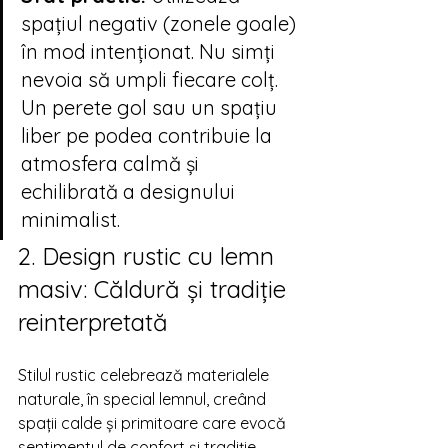
spațiul negativ (zonele goale) 
în mod intenționat. Nu simți 
nevoia să umpli fiecare colț. 
Un perete gol sau un spațiu 
liber pe podea contribuie la 
atmosfera calmă și 
echilibrată a designului 
minimalist.
2. Design rustic cu lemn 
masiv: Căldură și tradiție 
reinterpretată
Stilul rustic celebrează materialele 
naturale, în special lemnul, creând 
spații calde și primitoare care evocă 
sentimentul de confort și tradiție. 