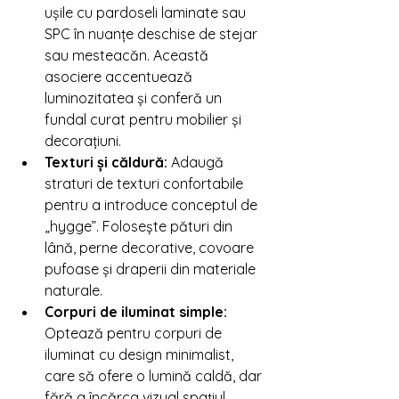
ușile cu pardoseli laminate sau 
SPC în nuanțe deschise de stejar 
sau mesteacăn. Această 
asociere accentuează 
luminozitatea și conferă un 
fundal curat pentru mobilier și 
decorațiuni.
Texturi și căldură:
 Adaugă 
straturi de texturi confortabile 
pentru a introduce conceptul de 
„hygge”. Folosește pături din 
lână, perne decorative, covoare 
pufoase și draperii din materiale 
naturale.
Corpuri de iluminat simple:
Optează pentru corpuri de 
iluminat cu design minimalist, 
care să ofere o lumină caldă, dar 
fără a încărca vizual spațiul.