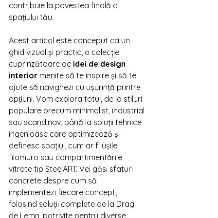
contribuie la povestea finală a 
spațiului tău.
Acest articol este conceput ca un 
ghid vizual și practic, o colecție 
cuprinzătoare de 
idei de design 
interior
 menite să te inspire și să te 
ajute să navighezi cu ușurință printre 
opțiuni. Vom explora totul, de la stiluri 
populare precum minimalist, industrial 
sau scandinav, până la soluții tehnice 
ingenioase care optimizează și 
definesc spațiul, cum ar fi ușile 
filomuro sau compartimentările 
vitrate tip SteelART. Vei găsi sfaturi 
concrete despre cum să 
implementezi fiecare concept, 
folosind soluții complete de la Drag 
de Lemn, potrivite pentru diverse 