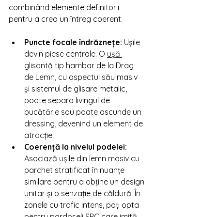
combinând elemente definitorii 
pentru a crea un întreg coerent.
Puncte focale îndrăznețe:
 Ușile 
devin piese centrale. O 
ușă 
glisantă tip hambar
 de la Drag 
de Lemn, cu aspectul său masiv 
și sistemul de glisare metalic, 
poate separa livingul de 
bucătărie sau poate ascunde un 
dressing, devenind un element de 
atracție.
Coerență la nivelul podelei:
Asociază ușile din lemn masiv cu 
parchet stratificat în nuanțe 
similare pentru a obține un design 
unitar și o senzație de căldură. În 
zonele cu trafic intens, poți opta 
pentru pardoseli SPC care imită 