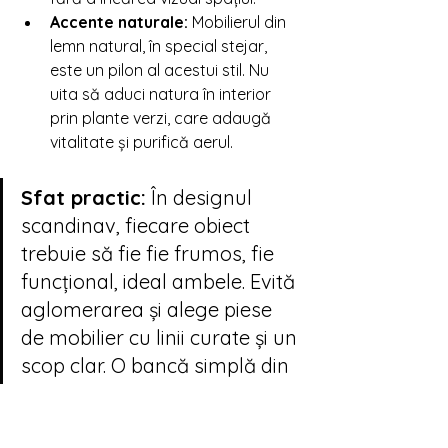
Accente naturale:
 Mobilierul din 
lemn natural, în special stejar, 
este un pilon al acestui stil. Nu 
uita să aduci natura în interior 
prin plante verzi, care adaugă 
vitalitate și purifică aerul.
Sfat practic:
 În designul 
scandinav, fiecare obiect 
trebuie să fie fie frumos, fie 
funcțional, ideal ambele. Evită 
aglomerarea și alege piese 
de mobilier cu linii curate și un 
scop clar. O bancă simplă din 
lemn pe hol sau o etajeră 
modulară sunt exemple 