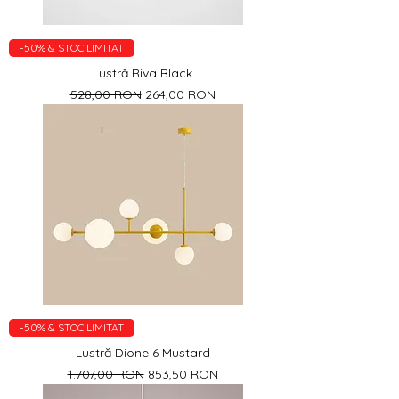
-50% & STOC LIMITAT
Lustră Riva Black
Preț normal
Preț redus
528,00 RON
264,00 RON
-50% & STOC LIMITAT
Lustră Dione 6 Mustard
Preț normal
Preț redus
1.707,00 RON
853,50 RON