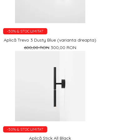
-50% & STOC LIMITAT
Aplică Trevo 3 Dusty Blue (varianta dreapta)
Preț normal
Preț redus
600,00 RON
300,00 RON
-50% & STOC LIMITAT
Aplică Stick All Black