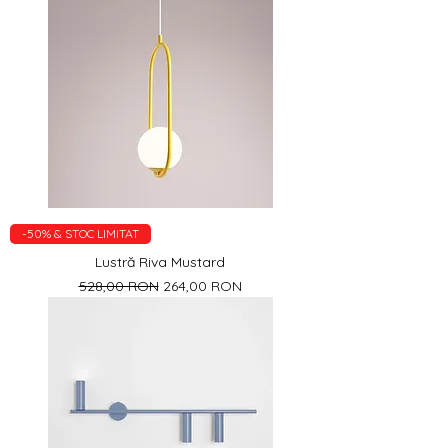
-50% & STOC LIMITAT
Lustră Riva Mustard
Preț normal
Preț redus
528,00 RON
264,00 RON