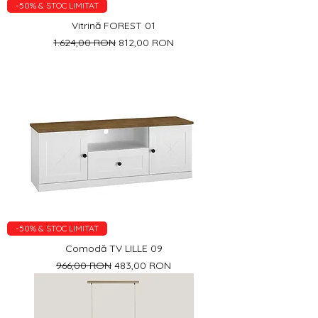
-50% & STOC LIMITAT
Vitrină FOREST 01
Preț normal
Preț redus
1.624,00 RON
812,00 RON
-50% & STOC LIMITAT
Comodă TV LILLE 09
Preț normal
Preț redus
966,00 RON
483,00 RON