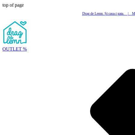
top of page
Drag de Lemn. Și casa-i gata.
|
Mi
OUTLET %