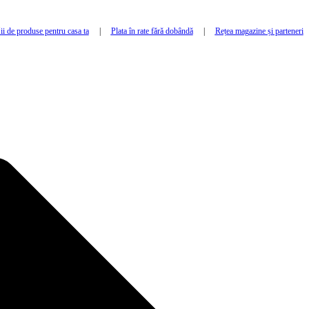
i de produse pentru casa ta
|
Plata în rate fără dobândă
|
Rețea magazine și parteneri