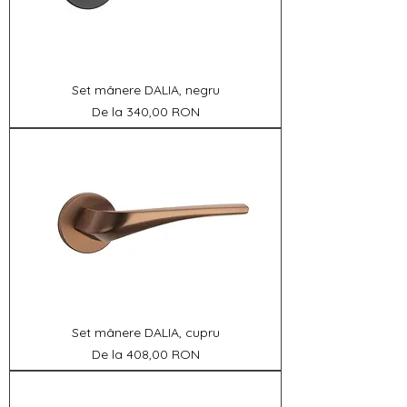
Set mânere DALIA, negru
Preț redus
De la
340,00 RON
Set mânere DALIA, cupru
Preț redus
De la
408,00 RON