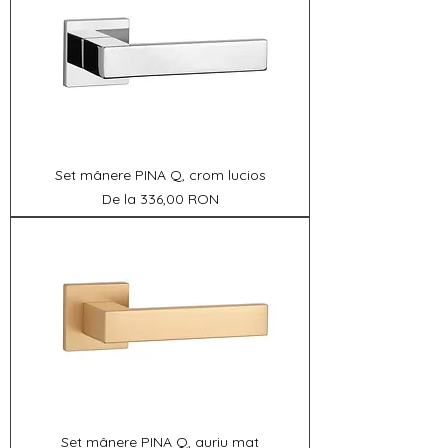
Set mânere PINA Q, crom lucios
Preț redus
De la
336,00 RON
Set mânere PINA Q, auriu mat