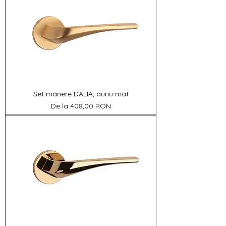
Set mânere DALIA, auriu mat
Preț redus
De la
408,00 RON