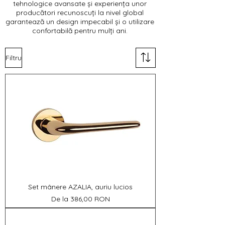
tehnologice avansate și experiența unor
producători recunoscuți la nivel global
garantează un design impecabil și o utilizare
confortabilă pentru mulți ani.
Filtru
Set mânere AZALIA, auriu lucios
Preț redus
De la
386,00 RON