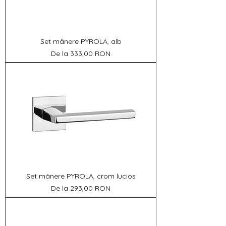
Set mânere PYROLA, alb
Preț redus
De la
333,00 RON
Set mânere PYROLA, crom lucios
Preț redus
De la
293,00 RON