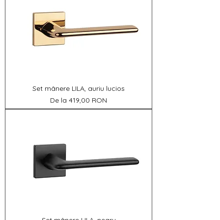
Set mânere LILA, auriu lucios
Preț redus
De la
419,00 RON