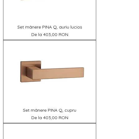
Set mânere PINA Q, auriu lucios
Preț redus
De la
403,00 RON
Set mânere PINA Q, cupru
Preț redus
De la
403,00 RON