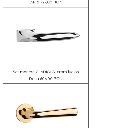
Preț redus
De la
727,00 RON
Set mânere GLADIOLA, crom lucios
Preț redus
De la
606,00 RON