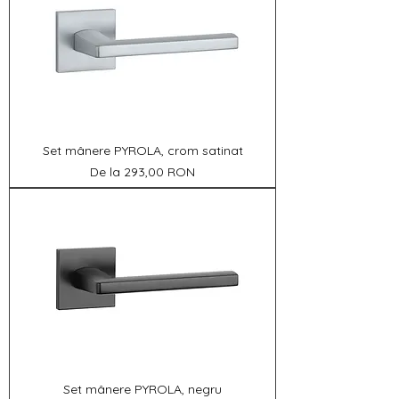
Set mânere PYROLA, crom satinat
Preț redus
De la
293,00 RON
Set mânere PYROLA, negru