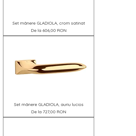
Set mânere GLADIOLA, crom satinat
Preț redus
De la
606,00 RON
Set mânere GLADIOLA, auriu lucios
Preț redus
De la
727,00 RON