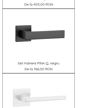
Preț redus
De la
403,00 RON
Set mânere PINA Q, negru
Preț redus
De la
366,00 RON