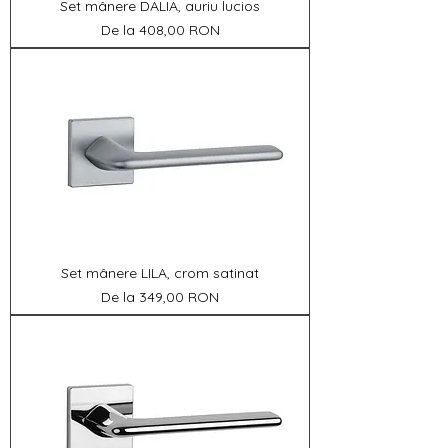
Set mânere DALIA, auriu lucios
Preț redus
De la
408,00 RON
Set mânere LILA, crom satinat
Preț redus
De la
349,00 RON