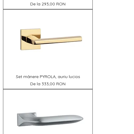
Preț redus
De la
293,00 RON
Set mânere PYROLA, auriu lucios
Preț redus
De la
333,00 RON