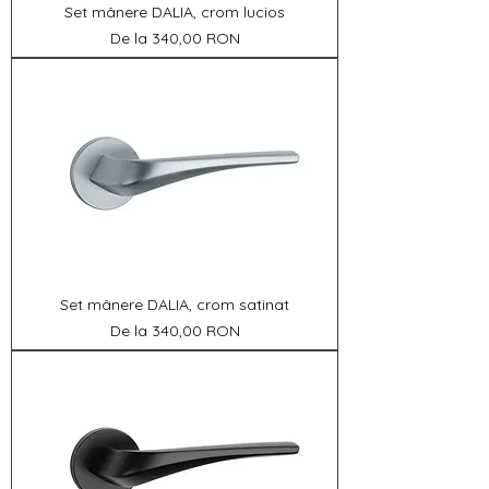
Set mânere DALIA, crom lucios
Preț redus
De la
340,00 RON
Set mânere DALIA, crom satinat
Preț redus
De la
340,00 RON