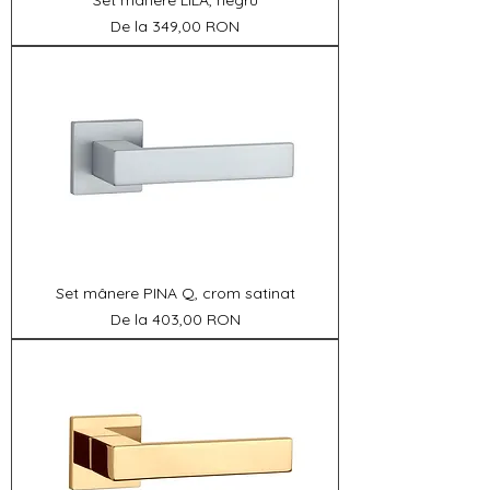
Γ
Set mânere LILA, negru
Preț redus
De la
349,00 RON
Set mânere PINA Q, crom satinat
Preț redus
De la
403,00 RON