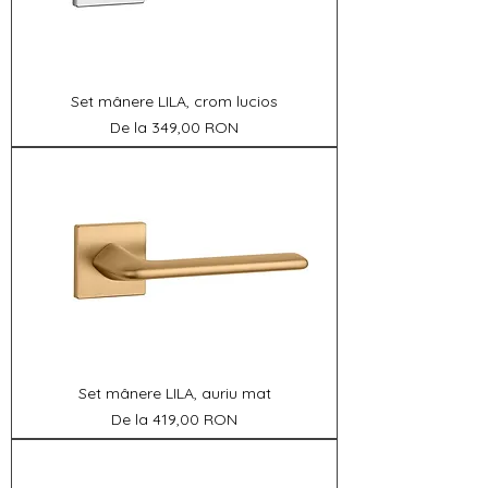
Set mânere LILA, crom lucios
Preț redus
De la
349,00 RON
Set mânere LILA, auriu mat
Preț redus
De la
419,00 RON