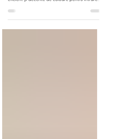
Descoperă idei amenajare hol mic pentru a
maximiza spațiul: mobilier funcțional, iluminat
eficient și accente de culoare pentru intrare
primitoare.